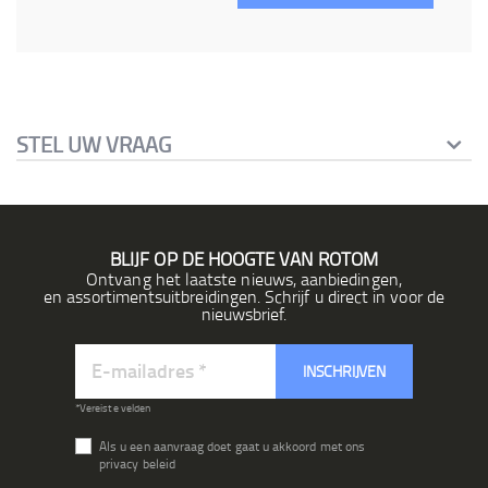
STEL UW VRAAG
BLIJF OP DE HOOGTE VAN ROTOM
Ontvang het laatste nieuws, aanbiedingen,
en assortimentsuitbreidingen. Schrijf u direct in voor de
nieuwsbrief.
Abonneer
INSCHRIJVEN
u
op
*Vereiste velden
onze
Als u een aanvraag doet gaat u akkoord met ons
nieuwsbrief
privacy beleid