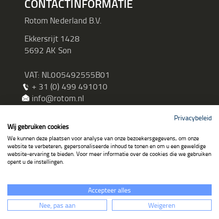
CONTACTINFORMATIE
Rotom Nederland B.V.
Ekkersrijt 1428
5692 AK Son
VAT: NL005492555B01
+ 31 (0) 499 491010
info@rotom.nl
Privacybeleid
Wij gebruiken cookies
We kunnen deze plaatsen voor analyse van onze bezoekersgegevens, om onze
website te verbeteren, gepersonaliseerde inhoud te tonen en om u een geweldige
website-ervaring te bieden. Voor meer informatie over de cookies die we gebruiken
opent u de instellingen.
Accepteer alles
© Rotom 2026. All Rights Reserved
Nee, pas aan
Weigeren